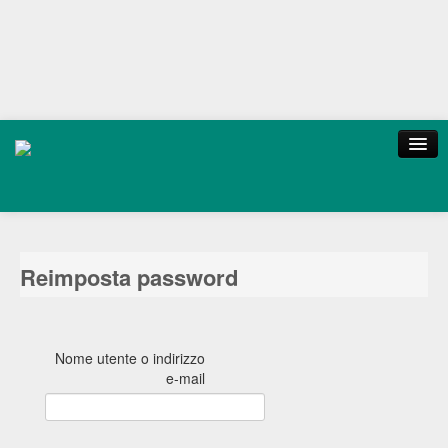
Home
Login
Contatti
Sitemap
Reimposta password
Nome utente o indirizzo
e-mail