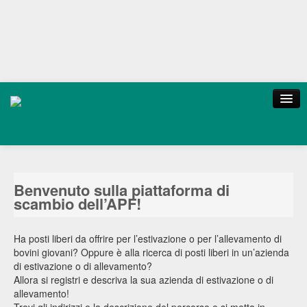
Italiano
Login
Home
Contatti
Benvenuto sulla piattaforma di
scambio dell’APF!
Sitemap
Ha posti liberi da offrire per l’estivazione o per l’allevamento di
bovini giovani? Oppure è alla ricerca di posti liberi in un’azienda
di estivazione o di allevamento?
Allora si registri e descriva la sua azienda di estivazione o di
allevamento!
Trovi gli indirizzi e la descrizione del percorso e si metta in